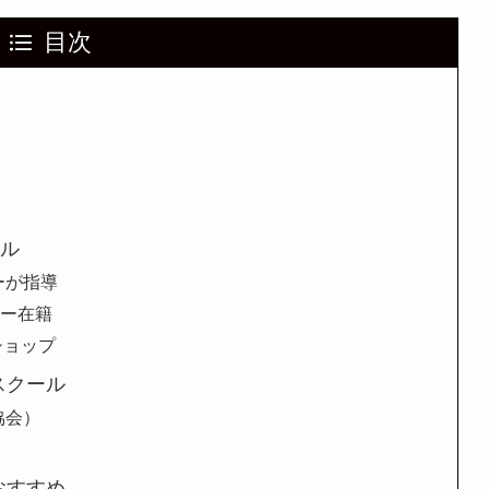
目次
ール
ーが指導
ター在籍
ショップ
スクール
協会）
おすすめ