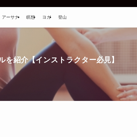
アーサナ
瞑想
ヨガ
登山
ルを紹介【インストラクター必見】