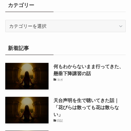
カテゴリー
カ
テ
ゴ
リ
新着記事
ー
何もわからないまま行ってきた、
懸垂下降講習の話
ヨガ
天台声明を生で聴いてきた話｜
「花びらは散っても花は散らな
い」
日記