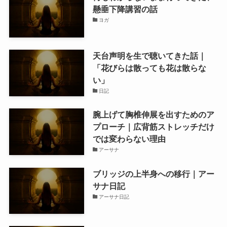
懸垂下降講習の話
ヨガ
天台声明を生で聴いてきた話｜
「花びらは散っても花は散らな
い」
日記
腕上げて胸椎伸展を出すためのア
プローチ｜広背筋ストレッチだけ
では変わらない理由
アーサナ
ブリッジの上半身への移行｜アー
サナ日記
アーサナ日記