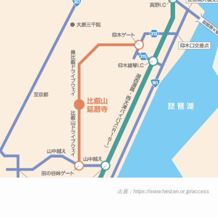
出展：https://www.hieizan.or.jp/access