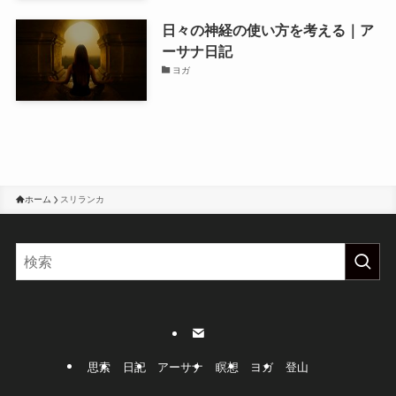
日々の神経の使い方を考える｜ア
ーサナ日記
ヨガ
ホーム
スリランカ
思索
日記
アーサナ
瞑想
ヨガ
登山