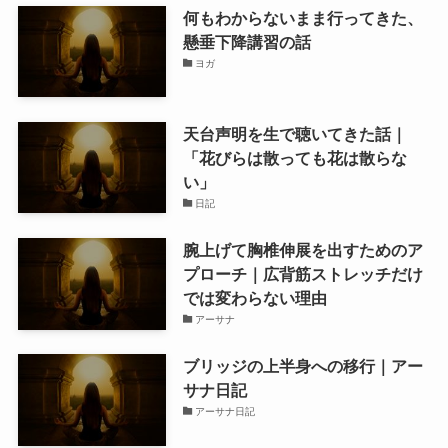
何もわからないまま行ってきた、
懸垂下降講習の話
ヨガ
天台声明を生で聴いてきた話｜
「花びらは散っても花は散らな
い」
日記
腕上げて胸椎伸展を出すためのア
プローチ｜広背筋ストレッチだけ
では変わらない理由
アーサナ
ブリッジの上半身への移行｜アー
サナ日記
アーサナ日記