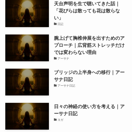
天台声明を生で聴いてきた話｜
「花びらは散っても花は散らな
い」
日記
腕上げて胸椎伸展を出すためのア
プローチ｜広背筋ストレッチだけ
では変わらない理由
アーサナ
ブリッジの上半身への移行｜アー
サナ日記
アーサナ日記
日々の神経の使い方を考える｜ア
ーサナ日記
ヨガ